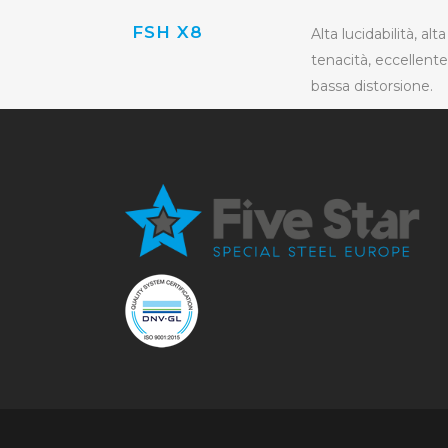
FSH X8
Alta lucidabilità, alt
tenacità, eccellente
bassa distorsione.