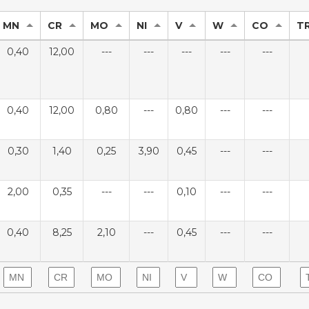
MN
CR
MO
NI
V
W
CO
TR
0,40
12,00
---
---
---
---
---
0,40
12,00
0,80
---
0,80
---
---
0,30
1,40
0,25
3,90
0,45
---
---
2,00
0,35
---
---
0,10
---
---
0,40
8,25
2,10
---
0,45
---
---