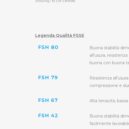
Showing 1 to 5 of 5 entries
Legenda Qualità FSSE
FSH 80
Buona stabilità dim
all’usura, resisten
buona con buona te
FSH 79
Resistenza all’usura
compressione e dure
FSH 67
Alta tenacità, bassa 
FSH 42
Buona stabilità dime
facilmente lavorabil