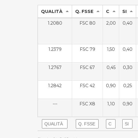
QUALITÀ
Q. FSSE
C
SI
1.2080
FSC 80
2,00
0,40
1.2379
FSC 79
1,50
0,40
1.2767
FSC 67
0,45
0,30
1.2842
FSC 42
0,90
0,25
---
FSC X8
1,10
0,90